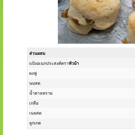
ส่วนผสม
แป้งอเนกประสงค์ตรา
หัวม้า
ผงฟู
นมสด
น้ำตาลทราย
เกลือ
เนยสด
ลูกเกด